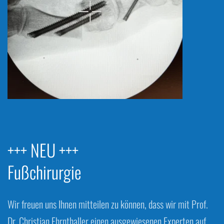
+++ NEU +++
Fußchirurgie
Wir freuen uns Ihnen mitteilen zu können, dass wir mit Prof.
Dr. Christian Ehrnthaller einen ausgewiesenen Experten auf