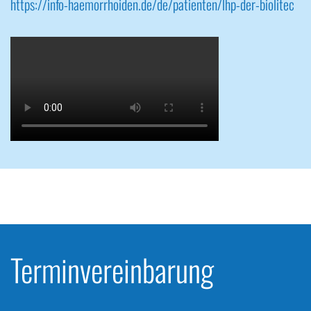
https://info-haemorrhoiden.de/de/patienten/lhp-der-biolitec
Termin­vereinbarung