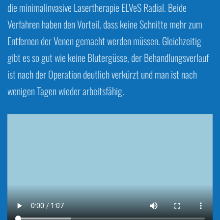
die minimalinvasive Lasertherapie ELVeS Radial. Beide
Verfahren haben den Vorteil, dass keine Schnitte mehr zum
Entfernen der Venen gemacht werden müssen. Gleichzeitig
gibt es so gut wie keine Blutergüsse, der Behandlungsverlauf
ist nach der Operation deutlich verkürzt und man ist nach
wenigen Tagen wieder arbeitsfähig.