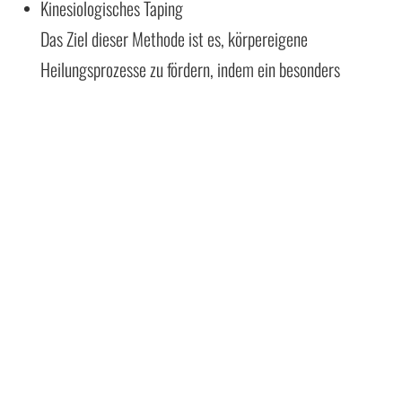
Kinesiologisches Taping
Das Ziel dieser Methode ist es, körpereigene
Heilungsprozesse zu fördern, indem ein besonders
hautverträglicher, dynamischer Tapeverband unter
Anwendung spezieller Techniken angelegt wird.
Operative Traumatologie:
distale Radiusfraktur
(PDF-NACHBEHANDLUNG)
Sprunggelenksfraktur
(PDF-NACHBEHANDLUNG)
Frakturen des Fußskeletts
- Fraktur 5 Mittelfußknochen
(INFO-PDF)